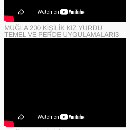
MUĞLA 200 KİŞİLİK KIZ YURDU
TEMEL VE PERDE UYGULAMALARI3