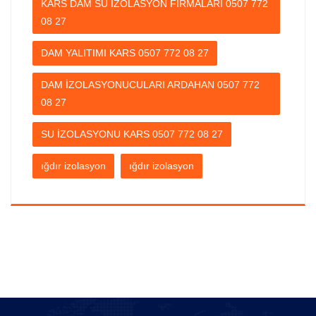
KARS DAM SU İZOLASYON FİRMALARI 0507 772
08 27
DAM YALITIMI KARS 0507 772 08 27
DAM İZOLASYONUCULARI ARDAHAN 0507 772
08 27
SU İZOLASYONU KARS 0507 772 08 27
ığdır izolasyon
ığdır izolasyon