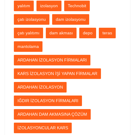
yalıtım
izolasyon
Technobit
çatı izolasyonu
dam izolasyonu
çatı yalıtımı
dam akması
depo
teras
mantolama
ARDAHAN İZOLASYON FİRMALARI
KARS İZOLASYON İŞİ YAPAN FİRMALAR
ARDAHAN İZOLASYON
IĞDIR İZOLASYON FİRMALARI
ARDAHAN DAM AKMASINA ÇÖZÜM
İZOLASYONCULAR KARS