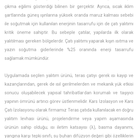
çıkma eğilimi gösterdiği bilinen bir gerçektir. Ayrıca, sıcak iklim
şartlarında güneş ışınlarına yüksek oranda maruz kalması sebebi
ile soğutmak için kullanılan enerjinin tasarrufu için de çatı yalıtımı
kritik öneme sahiptir. Bu sebeple çatılar, yapılarda ilk olarak
yalıtılması gereken bölgelerdir. Çatı yalıtımı yaparak kışın ısıtma ve
yazın soğutma giderlerinde %25 oranında enerji tasarrufu
sağlamak mümkündür.
Uygulamada seçilen yalıtım ürünü, teras çatıyı gerek ısı kayıp ve
kazançlarından, gerek de ısıl gerilmelerden ve mekanik yük etkisi
sonucu oluşabilecek yapısal tahribatlardan korumalı ve taşıyıcı
yapının ömrünü artırıcı görev üstlenmelidir. Kars İzolasyon ve Kars
Çatı İzolasyonu olarak firmamız Teras çatıda kullanılacak en doğru
yalıtım levhası ürünü, projelendirme veya yapım aşamasında
ürünün sahip olduğu; ısı iletim katsayısı (λ), basma dayanımı,
yangına karşı tepki sınıfı, su buharı difüzyon değeri gibi özelliklerin