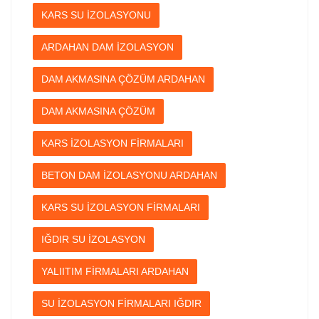
KARS SU İZOLASYONU
ARDAHAN DAM İZOLASYON
DAM AKMASINA ÇÖZÜM ARDAHAN
DAM AKMASINA ÇÖZÜM
KARS İZOLASYON FİRMALARI
BETON DAM İZOLASYONU ARDAHAN
KARS SU İZOLASYON FİRMALARI
IĞDIR SU İZOLASYON
YALIITIM FİRMALARI ARDAHAN
SU İZOLASYON FİRMALARI IĞDIR