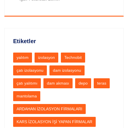
Etiketler
yalıtım
izolasyon
Technobit
çatı izolasyonu
dam izolasyonu
çatı yalıtımı
dam akması
depo
teras
mantolama
ARDAHAN İZOLASYON FİRMALARI
KARS İZOLASYON İŞİ YAPAN FİRMALAR