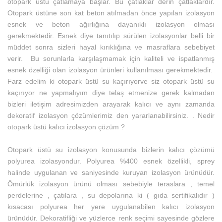
otopark üstü çatlamaya başlar. Bu çatlaklar derin çatlaklardır.
Otopark üstüne son kat beton atılmadan önce yapılan izolasyon
esnek ve beton ağırlığına dayanıklı izolasyon olması
gerekmektedir. Esnek diye tanıtılıp sürülen izolasyonlar belli bir
müddet sonra sizleri hayal kırıklığına ve masraflara sebebiyet
verir. Bu sorunlarla karşılaşmamak için kaliteli ve ispatlanmış
esnek özelliği olan izolasyon ürünleri kullanılması gerekmektedir.
Farz edelim ki otopark üstü su kaçırıyorve siz otopark üstü su
kaçırıyor ne yapmalıyım diye telaş etmenize gerek kalmadan
bizleri iletişim adresimizden arayarak kalıcı ve aynı zamanda
dekoratif izolasyon çözümlerimiz den yararlanabilirsiniz. . Nedir
otopark üstü kalıcı izolasyon çözüm ?
Otopark üstü su izolasyon konusunda bizlerin kalıcı çözümü
polyurea izolasyondur. Polyurea %400 esnek özellikli, sprey
halinde uygulanan ve saniyesinde kuruyan izolasyon ürünüdür.
Ömürlük izolasyon ürünü olması sebebiyle teraslara , temel
perdelerine , çatılara , su depolarına ki ( gıda sertifikalıdır )
kısacası polyurea her yere uygulanabilen kalıcı izolasyon
ürünüdür. Dekoratifliği ve yüzlerce renk seçimi sayesinde gözlere