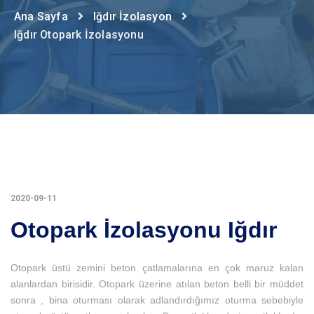
Ana Sayfa
Iğdır İzolasyon
Iğdır Otopark İzolasyonu
2020-09-11
Otopark İzolasyonu Iğdır
Otopark üstü zemini beton çatlamalarına en çok maruz kalan
alanlardan birisidir. Otopark üzerine atılan beton belli bir müddet
sonra , bina oturması olarak adlandırdığımız oturma sebebiyle