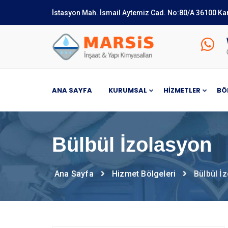
İstasyon Mah. İsmail Aytemiz Cad. No:80/A 36100 Ka
ANA SAYFA
KURUMSAL
HIZMETLER
BÖ
Bülbül İzolasyon
Ana Sayfa
Hizmet Bölgeleri
Bülbül İ