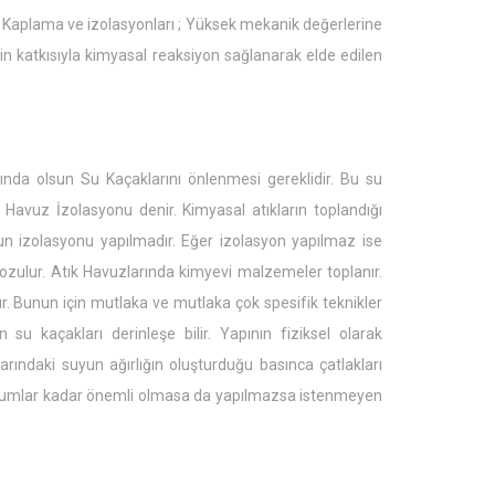
 Kaplama ve izolasyonları ; Yüksek mekanik değerlerine
nin katkısıyla kimyasal reaksiyon sağlanarak elde edilen
a olsun Su Kaçaklarını önlenmesi gereklidir. Bu su
 Havuz İzolasyonu denir. Kimyasal atıkların toplandığı
n izolasyonu yapılmadır. Eğer izolasyon yapılmaz ise
ozulur. Atık Havuzlarında kimyevi malzemeler toplanır.
. Bunun için mutlaka ve mutlaka çok spesifik teknikler
 su kaçakları derinleşe bilir. Yapının fiziksel olarak
ındaki suyun ağırlığın oluşturduğu basınca çatlakları
 durumlar kadar önemli olmasa da yapılmazsa istenmeyen