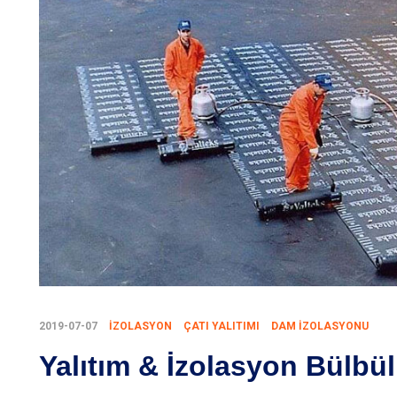
2019-07-07
IZOLASYON
ÇATI YALITIMI
DAM IZOLASYONU
Yalıtım & İzolasyon Bülbül