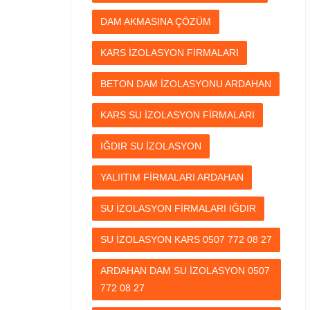
DAM AKMASINA ÇÖZÜM
KARS İZOLASYON FİRMALARI
BETON DAM İZOLASYONU ARDAHAN
KARS SU İZOLASYON FİRMALARI
IĞDIR SU İZOLASYON
YALIITIM FİRMALARI ARDAHAN
SU İZOLASYON FİRMALARI IĞDIR
SU İZOLASYON KARS 0507 772 08 27
ARDAHAN DAM SU İZOLASYON 0507
772 08 27