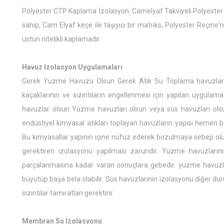
Polyester CTP Kaplama İzolasyon. Camelyaf Takviyeli Polyester
sahip, Cam Elyaf keçe ile taşıyıcı bir matriks, Polyester Reçine'
üstün nitelikli kaplamadır.
Havuz Izolasyon Uygulamaları
Gerek Yüzme Havuzu Olsun Gerek Atık Su Toplama havuzlarınd
kaçaklarının ve sızıntıların engellenmesi için yapılan uygulama
havuzlar olsun Yüzme havuzları olsun veya süs havuzları olsu
endüstiyel kimyasal atıkları toplayan havuzların yapısı hemen b
Bu kimyasallar yapının içine nüfuz ederek bozulmaya sebep olur
gerektiren izolasyonu yapılması zaruridir. Yüzme havuzlarının
parçalanmasına kadar varan sonuçlara gebedir. yüzme havuzlar
büyütüp başa bela olabilir. Süs havuzlarının izolasyonu diğer
sızıntılar tamiratları gerektirir.
Membran Su Izolasyonu