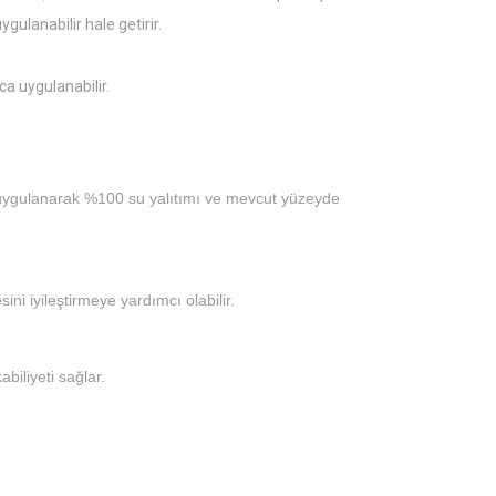
gulanabilir hale getirir.
a uygulanabilir.
 uygulanarak %100 su yalıtımı ve mevcut yüzeyde
ini iyileştirmeye yardımcı olabilir.
biliyeti sağlar.