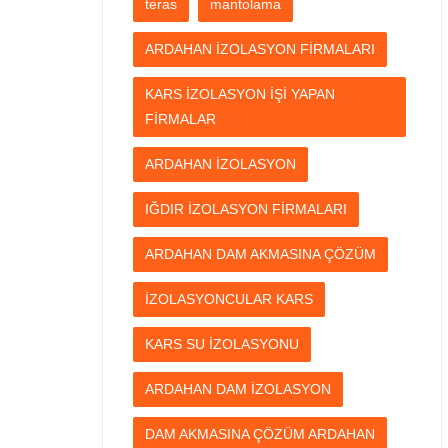
teras
mantolama
ARDAHAN İZOLASYON FİRMALARI
KARS İZOLASYON İŞİ YAPAN
FİRMALAR
ARDAHAN İZOLASYON
IĞDIR İZOLASYON FİRMALARI
ARDAHAN DAM AKMASINA ÇÖZÜM
İZOLASYONCULAR KARS
KARS SU İZOLASYONU
ARDAHAN DAM İZOLASYON
DAM AKMASINA ÇÖZÜM ARDAHAN