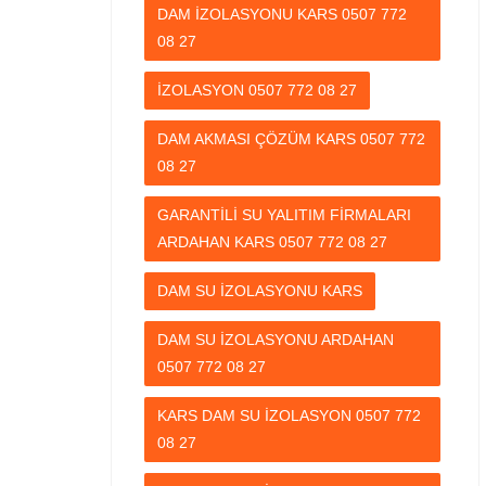
DAM İZOLASYONU KARS 0507 772
08 27
İZOLASYON 0507 772 08 27
DAM AKMASI ÇÖZÜM KARS 0507 772
08 27
GARANTİLİ SU YALITIM FİRMALARI
ARDAHAN KARS 0507 772 08 27
DAM SU İZOLASYONU KARS
DAM SU İZOLASYONU ARDAHAN
0507 772 08 27
KARS DAM SU İZOLASYON 0507 772
08 27