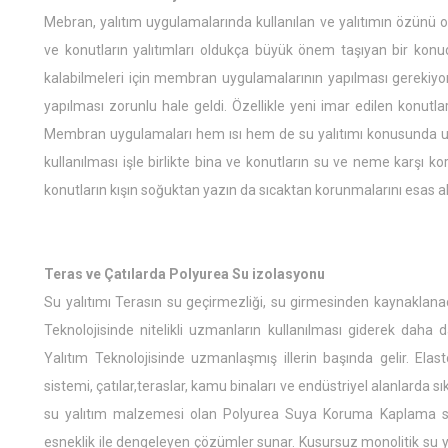
Mebran, yalıtım uygulamalarında kullanılan ve yalıtımın özünü o
ve konutların yalıtımları oldukça büyük önem taşıyan bir konud
kalabilmeleri için membran uygulamalarının yapılması gerekiy
yapılması zorunlu hale geldi. Özellikle yeni imar edilen konutl
Membran uygulamaları hem ısı hem de su yalıtımı konusunda u
kullanılması işle birlikte bina ve konutların su ve neme karşı ko
konutların kışın soğuktan yazın da sıcaktan korunmalarını esas al
Teras ve Çatılarda Polyurea Su izolasyonu
Su yalıtımı Terasın su geçirmezliği, su girmesinden kaynaklanac
Teknolojisinde nitelikli uzmanların kullanılması giderek dah
Yalıtım Teknolojisinde uzmanlaşmış illerin başında gelir. El
sistemi, çatılar,teraslar, kamu binaları ve endüstriyel alanlarda sı
su yalıtım malzemesi olan Polyurea Suya Koruma Kaplama s
esneklik ile dengeleyen çözümler sunar. Kusursuz monolitik su yal