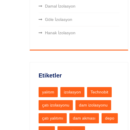
Damal İzolasyon
Göle İzolasyon
Hanak İzolasyon
Etiketler
yalıtım
izolasyon
Technobit
çatı izolasyonu
dam izolasyonu
çatı yalıtımı
dam akması
depo