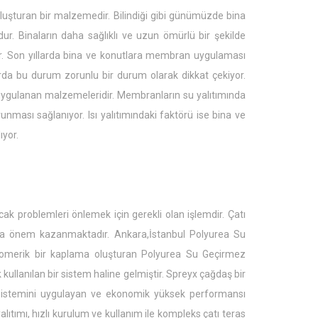
luşturan bir malzemedir. Bilindiği gibi günümüzde bina
ur. Binaların daha sağlıklı ve uzun ömürlü bir şekilde
or. Son yıllarda bina ve konutlara membran uygulaması
arda bu durum zorunlu bir durum olarak dikkat çekiyor.
ygulanan malzemeleridir. Membranların su yalıtımında
runması sağlanıyor. Isı yalıtımındaki faktörü ise bina ve
ıyor.
ak problemleri önlemek için gerekli olan işlemdir. Çatı
a da önem kazanmaktadır. Ankara,İstanbul Polyurea Su
astomerik bir kaplama oluşturan Polyurea Su Geçirmez
k kullanılan bir sistem haline gelmiştir. Spreyx çağdaş bir
istemini uygulayan ve ekonomik yüksek performansı
ıtımı, hızlı kurulum ve kullanım ile kompleks çatı teras