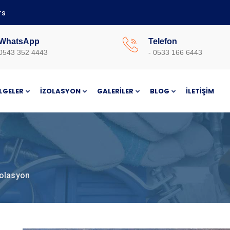
rs
WhatsApp
Telefon
0543 352 4443
- 0533 166 6443
LGELER
İZOLASYON
GALERILER
BLOG
İLETIŞIM
zolasyon