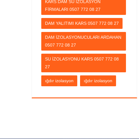
KARS DAM SU İZOLASYON
FİRMALARI 0507 772 08 27
DAM YALITIMI KARS 0507 772 08 27
DAM İZOLASYONUCULARI ARDAHAN
0507 772 08 27
SU İZOLASYONU KARS 0507 772 08
27
ığdır izolasyon
ığdır izolasyon