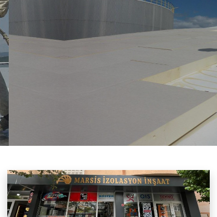
QIS YAPI KİMYASALLARI
Su Yalıtımı Terasın Su Geçirmezliği, Su Girmesinden
Kaynaklanacak Problemleri Önlemek Için Gerekli Olan Işlemdir
AYRINTI
AYRINTI