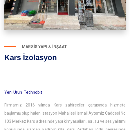
MARSIS YAPI & İNŞAAT
Kars İzolasyon
Yeni Ürün Technobit
Firmamız 2016 yılında Kars zahireciler çarşısında hizmete
başlamış olup halen İstasyon Mahallesi İsmail Aytemiz Caddesi No
103 Merkez Kars adresinde yapı kimyasallari , ısı , su ve ses yalıtımı
konusunda uzman kadromuzla Kars Ardahan Iğdır çevresinde