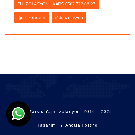
SU İZOLASYONU KARS 0507 772 08 27
ığdır izolasyon
ığdır izolasyon
© Marsis Yapı İzolasyon 2016 - 2025
Tasarım
Ankara Hosting