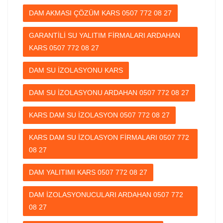
DAM AKMASI ÇÖZÜM KARS 0507 772 08 27
GARANTİLİ SU YALITIM FİRMALARI ARDAHAN
KARS 0507 772 08 27
DAM SU İZOLASYONU KARS
DAM SU İZOLASYONU ARDAHAN 0507 772 08 27
KARS DAM SU İZOLASYON 0507 772 08 27
KARS DAM SU İZOLASYON FİRMALARI 0507 772
08 27
DAM YALITIMI KARS 0507 772 08 27
DAM İZOLASYONUCULARI ARDAHAN 0507 772
08 27