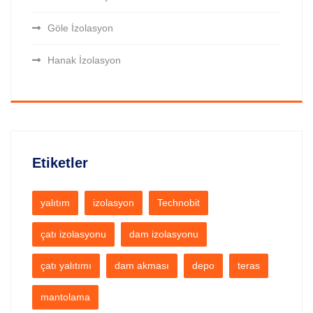
Göle İzolasyon
Hanak İzolasyon
Etiketler
yalıtım
izolasyon
Technobit
çatı izolasyonu
dam izolasyonu
çatı yalıtımı
dam akması
depo
teras
mantolama