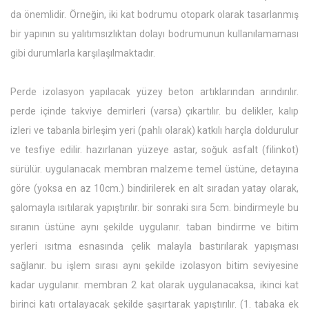
da önemlidir. Örneğin, iki kat bodrumu otopark olarak tasarlanmış
bir yapının su yalıtımsızlıktan dolayı bodrumunun kullanılamaması
gibi durumlarla karşılaşılmaktadır.
Perde izolasyon yapılacak yüzey beton artıklarından arındırılır.
perde içinde takviye demirleri (varsa) çıkartılır. bu delikler, kalıp
izleri ve tabanla birleşim yeri (pahlı olarak) katkılı harçla doldurulur
ve tesfiye edilir. hazırlanan yüzeye astar, soğuk asfalt (filinkot)
sürülür. uygulanacak membran malzeme temel üstüne, detayına
göre (yoksa en az 10cm.) bindirilerek en alt sıradan yatay olarak,
şalomayla ısıtılarak yapıştırılır. bir sonraki sıra 5cm. bindirmeyle bu
sıranın üstüne aynı şekilde uygulanır. taban bindirme ve bitim
yerleri ısıtma esnasında çelik malayla bastırılarak yapışması
sağlanır. bu işlem sırası aynı şekilde izolasyon bitim seviyesine
kadar uygulanır. membran 2 kat olarak uygulanacaksa, ikinci kat
birinci katı ortalayacak şekilde şaşırtarak yapıştırılır. (1. tabaka ek