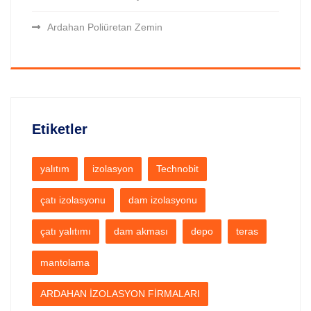
Ardahan Poliüretan Zemin
Etiketler
yalıtım
izolasyon
Technobit
çatı izolasyonu
dam izolasyonu
çatı yalıtımı
dam akması
depo
teras
mantolama
ARDAHAN İZOLASYON FİRMALARI