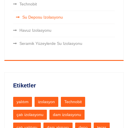
Technobit
Su Deposu Izolasyonu
Havuz Izolasyonu
Seramik Yüzeylerde Su Izolasyonu
Etiketler
yalıtım
izolasyon
Technobit
çatı izolasyonu
dam izolasyonu
çatı yalıtımı
dam akması
depo
teras