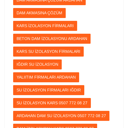
DAM AKMASINA ÇÖZÜM
KARS İZOLASYON FİRMALARI
BETON DAM İZOLASYONU ARDAHAN
KARS SU İZOLASYON FİRMALARI
IĞDIR SU İZOLASYON
YALIITIM FİRMALARI ARDAHAN
SU İZOLASYON FİRMALARI IĞDIR
SU İZOLASYON KARS 0507 772 08 27
ARDAHAN DAM SU İZOLASYON 0507 772 08 27