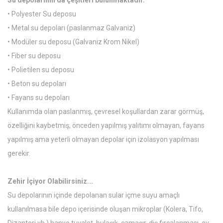
• Polyester Su deposu
• Metal su depoları (paslanmaz Galvaniz)
• Modüler su deposu (Galvaniz Krom Nikel)
• Fiber su deposu
• Polietilen su deposu
• Beton su depoları
• Fayans su depoları
Kullanımda olan paslanmış, çevresel koşullardan zarar görmüş,
özelliğini kaybetmiş, önceden yapılmış yalıtımı olmayan, fayans
yapılmış ama yeterli olmayan depolar için izolasyon yapılması
gerekir.
Zehir İçiyor Olabilirsiniz...
Su depolarının içinde depolanan sular içme suyu amaçlı
kullanılmasa bile depo içerisinde oluşan mikroplar (Kolera, Tifo,
Dizanteri vb.) banyo tuvalet, bulaşık, çamaşır, diş fırçalanması, ev